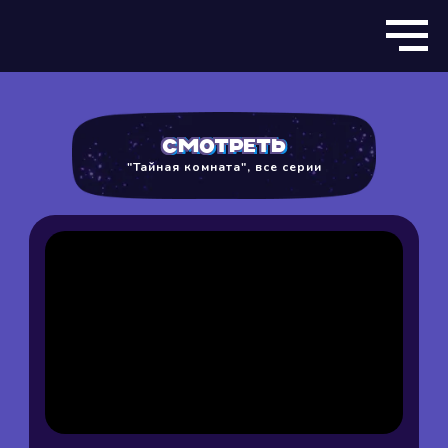
смотреть
"Тайная комната", все серии