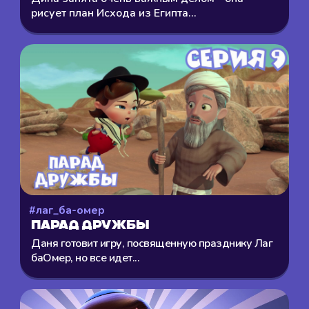
рисует план Исхода из Египта...
#лаг_ба-омер
Парад Дружбы
Даня готовит игру, посвященную празднику Лаг
баОмер, но все идет...